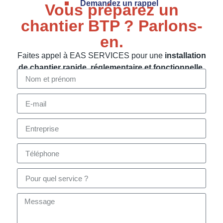
Demandez un rappel
Vous préparez un
chantier BTP ? Parlons-
en.
Faites appel à EAS SERVICES pour une
installation
de chantier rapide, réglementaire et fonctionnelle
.