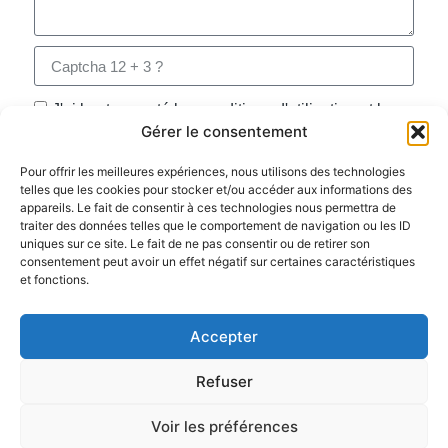
J'ai lu et accepté les conditions d'utilisation et la
Gérer le consentement
protection de la vie privée
Pour offrir les meilleures expériences, nous utilisons des technologies
Cliquez, on vous appelle
telles que les cookies pour stocker et/ou accéder aux informations des
appareils. Le fait de consentir à ces technologies nous permettra de
traiter des données telles que le comportement de navigation ou les ID
uniques sur ce site. Le fait de ne pas consentir ou de retirer son
consentement peut avoir un effet négatif sur certaines caractéristiques
et fonctions.
Copyright ©
Nous
Accepter
Téléphone
Adresse
2025 EAS
Services
suivre
Services |
01
mail
Mentions
Refuser
70
info@easservices.fr
La
légales
24
société
Voir les préférences
62